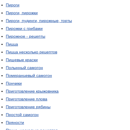
Пироги
Пироги, пирожки
Пироги, пудинги, пирожные, торты
Пирожки с грибами
Пирожное - рецепты
Пицца
Пицца несколько рецептов
Пищевые краски
Полынный самогон
Померанцевый самогон
Пончики
Приготовление крыжовника
Приготовление плова
Приготовление рябины
Простой самогон
Пряности