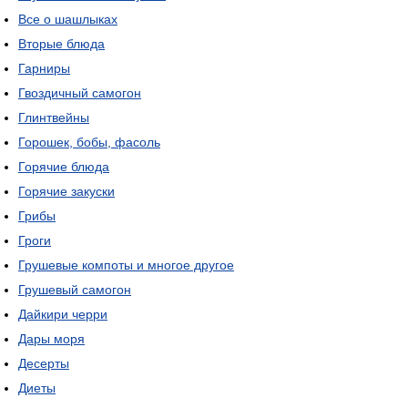
Все о шашлыках
Вторые блюда
Гарниры
Гвоздичный самогон
Глинтвейны
Горошек, бобы, фасоль
Горячие блюда
Горячие закуски
Грибы
Гроги
Грушевые компоты и многое другое
Грушевый самогон
Дайкири черри
Дары моря
Десерты
Диеты