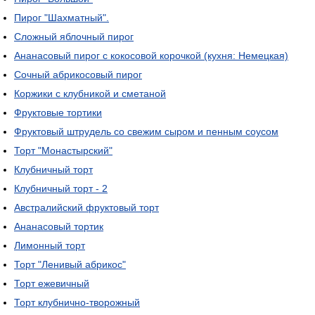
Пирог "Шахматный".
Сложный яблочный пирог
Ананасовый пирог с кокосовой корочкой (кухня: Немецкая)
Сочный абрикосовый пирог
Коржики с клубникой и сметаной
Фруктовые тортики
Фруктовый штрудель со свежим сыром и пенным соусом
Торт "Монастырский"
Клубничный торт
Клубничный торт - 2
Австралийский фруктовый торт
Ананасовый тортик
Лимонный торт
Торт "Ленивый абрикос"
Торт ежевичный
Торт клубнично-творожный