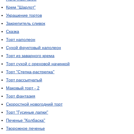
Крем "Шарлот"
Украшение тортов
Закрепитель сливок
Сказка
Торт наполеон
Сухой фруктовый наполеон
Торт из заварного крема
Торт сухой с ореховой начинкой
Торт "Степка-растрепка"
Торт рассыпчатый
Маковый торт - 2
Торт фантазия
Скоростной новогодний торт
Торт "Гусиные лапки"
Печенье "Колбаска"
Творожное печенье