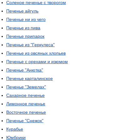
Соленое печенье с творогом
Печенье айгуль
Печенье ни из чего
Печенье из пива
Печенье припарок
Печенье из "Геркулеса"
Печенье из овсяных хлопьев
Печенье с орехами и изюмом
Печенье "Анютка"
Печенье карталинское
Печенье "Земелах"
Сахарное печенье
Лимонное печенье
Восточное печенье
Печенье "Снежок"
Курабье
Юмбрики