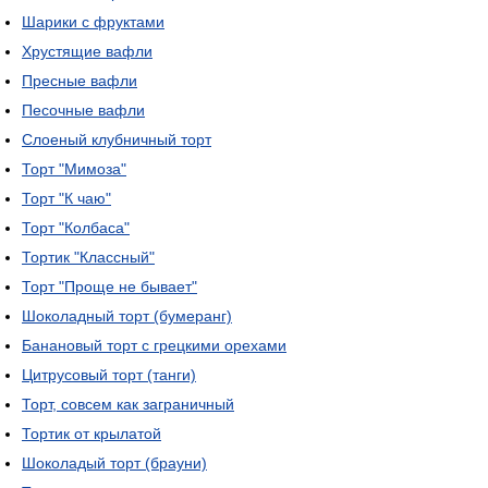
Шарики с фруктами
Хрустящие вафли
Пресные вафли
Песочные вафли
Слоеный клубничный торт
Торт "Мимоза"
Торт "К чаю"
Торт "Колбаса"
Тортик "Классный"
Торт "Проще не бывает"
Шоколадный торт (бумеранг)
Банановый торт с грецкими орехами
Цитрусовый торт (танги)
Торт, совсем как заграничный
Тортик от крылатой
Шоколадый торт (брауни)