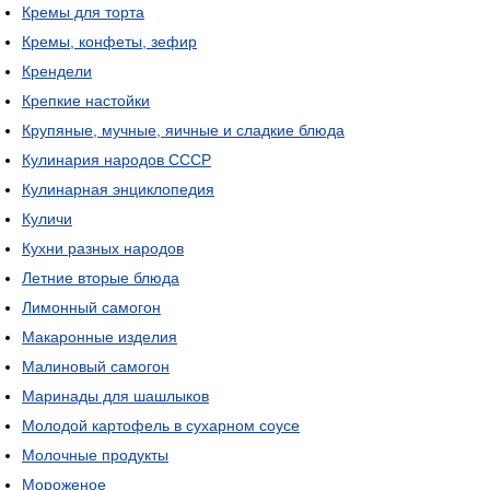
Кремы для торта
Кремы, конфеты, зефир
Крендели
Крепкие настойки
Крупяные, мучные, яичные и сладкие блюда
Кулинария народов СССР
Кулинарная энциклопедия
Куличи
Кухни разных народов
Летние вторые блюда
Лимонный самогон
Макаронные изделия
Малиновый самогон
Маринады для шашлыков
Молодой картофель в сухарном соусе
Молочные продукты
Мороженое