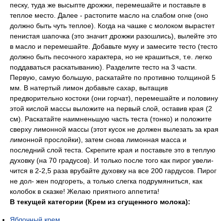
песку, туда же высыпте дрожжи, перемешайте и поставьте в
теплое место. Далее - растопите масло на слабом огне (оно
должно быть чуть теплое). Когда на чашке с молоком вырастет
пенистая шапочка (это значит дрожжи разошлись), вылейте это
в масло и перемешайте. Добавьте муку и замесите тесто (тесто
должно быть песочного характера, но не крашиться, т.е. легко
поддаваться раскатыванию). Разделите тесто на 3 части.
Первую, самую большую, раскатайте по противню толщиной 5
мм. В натертый лимон добавьте сахар, вытащив
предворительно костоки (они горчат), перемешайте и половину
этой кислой массы выложите на первый слой, оставив края (2
см). Раскатайте наимненьшую часть теста (тонко) и положите
сверху лимонной массы (этот кусок не должен вылезать за края
лимонной прослойки), затем снова лимонная масса и
последний слой теста. Скрепите края и поставьте это в теплую
духовку (на 70 градусов). И только после того как пирог увели-
чится в 2-2,5 раза врубайте духовку на все 200 гардусов. Пирог
не дол- жен подгореть, а только слегка подрумяниться, как
колобок в сказке! Желаю приятного аппетита!
В текущей категории (Крем из сгущенного молока):
Яблочный крем