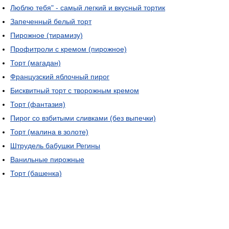
Люблю тебя" - самый легкий и вкусный тортик
Запеченный белый торт
Пирожное (тирамизу)
Профитроли с кремом (пирожное)
Торт (магадан)
Французский яблочный пирог
Бисквитный торт с творожным кремом
Торт (фантазия)
Пирог со взбитыми сливками (без выпечки)
Торт (малина в золоте)
Штрудель бабушки Регины
Ванильные пирожные
Торт (башенка)