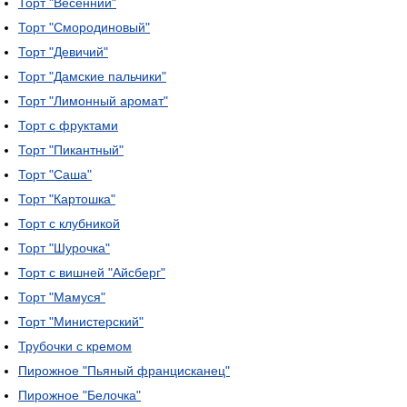
Торт "Весенний"
Торт "Смородиновый"
Торт "Девичий"
Торт "Дамские пальчики"
Торт "Лимонный аромат"
Торт с фруктами
Торт "Пикантный"
Торт "Саша"
Торт "Картошка"
Торт с клубникой
Торт "Шурочка"
Торт с вишней "Айсберг"
Торт "Мамуся"
Торт "Министерский"
Трубочки с кремом
Пирожное "Пьяный францисканец"
Пирожное "Белочка"