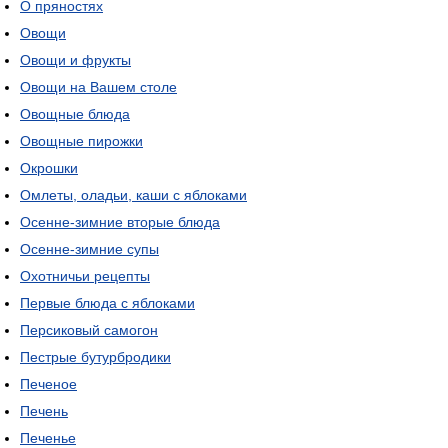
О пряностях
Овощи
Овощи и фрукты
Овощи на Вашем столе
Овощные блюда
Овощные пирожки
Окрошки
Омлеты, оладьи, каши с яблоками
Осенне-зимние вторые блюда
Осенне-зимние супы
Охотничьи рецепты
Первые блюда с яблоками
Персиковый самогон
Пестрые бутурбродики
Печеное
Печень
Печенье