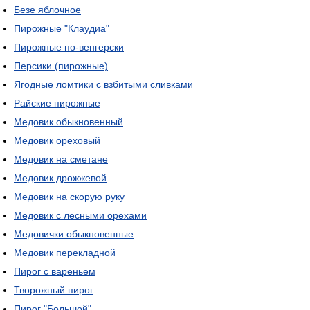
Безе яблочное
Пирожные "Клаудиа"
Пирожные по-венгерски
Персики (пирожные)
Ягодные ломтики с взбитыми сливками
Райские пирожные
Медовик обыкновенный
Медовик ореховый
Медовик на сметане
Медовик дрожжевой
Медовик на скорую руку
Медовик с лесными орехами
Медовички обыкновенные
Медовик перекладной
Пирог с вареньем
Творожный пирог
Пирог "Большой"