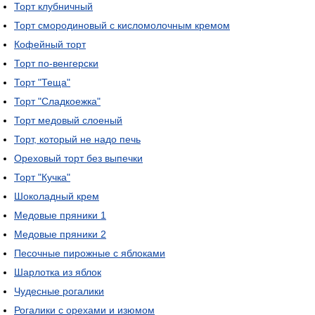
Торт клубничный
Торт смородиновый с кисломолочным кремом
Кофейный торт
Торт по-венгерски
Торт "Теща"
Торт "Сладкоежка"
Торт медовый слоеный
Торт, который не надо печь
Ореховый торт без выпечки
Торт "Кучка"
Шоколадный крем
Медовые пряники 1
Медовые пряники 2
Песочные пирожные с яблоками
Шарлотка из яблок
Чудесные рогалики
Рогалики с орехами и изюмом