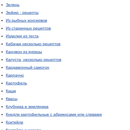
Зелень
Зефир - рецепты
Из рыбных консервов
Из старинных рецептов
Изделия из теста
Кабачки несколько рецептов
Канчжон из курицы
Капуста, несколько рецептов
Кардамонный самогон
Карпаччо
Картофель
Каши
Квасы
Клубника и земляника
Кнедли картофельные с абрикосами или сливами
Коктейли