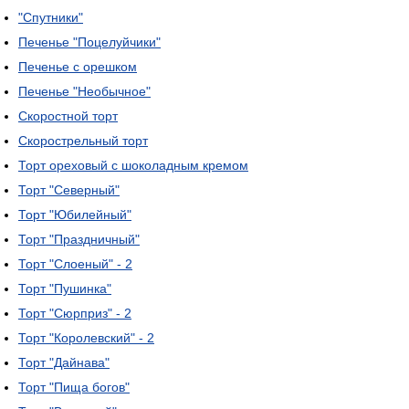
"Спутники"
Печенье "Поцелуйчики"
Печенье с орешком
Печенье "Необычное"
Скоростной торт
Скорострельный торт
Торт ореховый с шоколадным кремом
Торт "Северный"
Торт "Юбилейный"
Торт "Праздничный"
Торт "Слоеный" - 2
Торт "Пушинка"
Торт "Сюрприз" - 2
Торт "Королевский" - 2
Торт "Дайнава"
Торт "Пища богов"